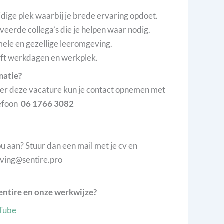
jdige plek waarbij je brede ervaring opdoet.
veerde collega’s die je helpen waar nodig.
mele en gezellige leeromgeving.
treft werkdagen en werkplek.
matie?
er deze vacature kun je contact opnemen met
efoon
06 1766 3082
u aan? Stuur dan een mail met je cv en
rving@sentire.pro
entire en onze werkwijze?
uTube