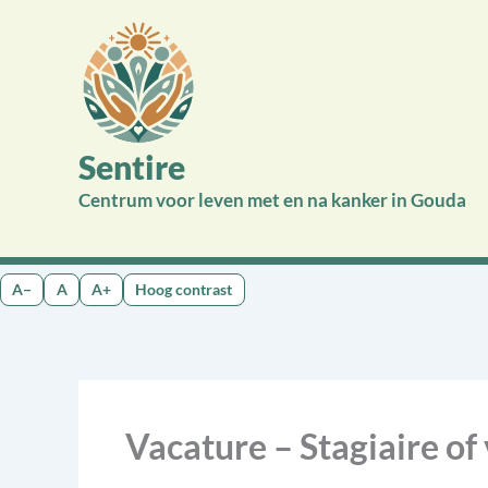
Ga
naar
de
inhoud
Sentire
Centrum voor leven met en na kanker in Gouda
A−
A
A+
Hoog contrast
Vacature – Stagiaire of