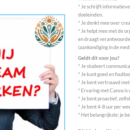
* Je schrijft informatie
doeleinden.
* Je denkt mee over cre
* Je helpt mee met de 
en draagt verantwoorde
(aankondiging in de medi
Geldt dit voor jou?
* Je studeert communicati
* Je kunt goed en foutloo
* Je bent vertrouwd me
* Ervaring met Canva is
* Je bent proactief, zelfs
* Je bent 4-8 uur per w
* Het belangrijkste: je b