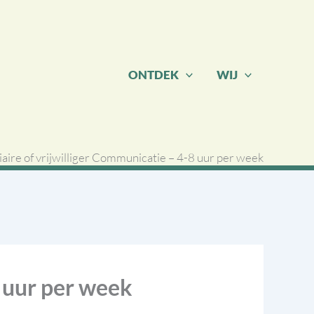
ONTDEK
WIJ
iaire of vrijwilliger Communicatie – 4-8 uur per week
8 uur per week