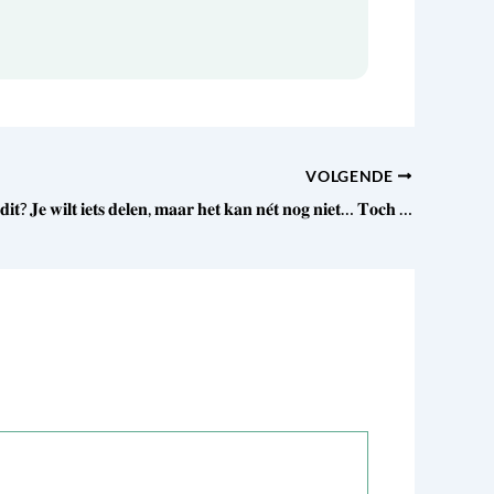
VOLGENDE
𝐖𝐢𝐞 𝐡𝐞𝐫𝐤𝐞𝐧𝐭 𝐝𝐢𝐭? 𝐉𝐞 𝐰𝐢𝐥𝐭 𝐢𝐞𝐭𝐬 𝐝𝐞𝐥𝐞𝐧, 𝐦𝐚𝐚𝐫 𝐡𝐞𝐭 𝐤𝐚𝐧 𝐧𝐞́𝐭 𝐧𝐨𝐠 𝐧𝐢𝐞𝐭… 𝐓𝐨𝐜𝐡 𝐤𝐮𝐧𝐧𝐞𝐧 𝐰𝐞 𝐚𝐥𝐯𝐚𝐬𝐭 𝐳𝐞𝐠𝐠𝐞𝐧: 𝐰𝐞 𝐡𝐞𝐛𝐛𝐞𝐧 𝐭𝐰𝐞𝐞 𝐧𝐢𝐞𝐮𝐰𝐞 𝐛𝐞𝐬𝐭𝐮𝐮𝐫𝐬𝐥𝐞𝐝𝐞𝐧!