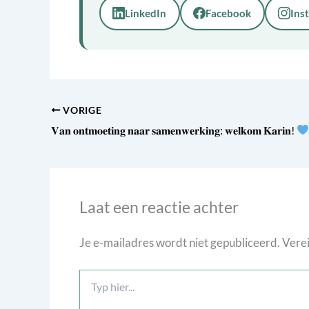
LinkedIn
Facebook
Ins
VORIGE
𝐕𝐚𝐧 𝐨𝐧𝐭𝐦𝐨𝐞𝐭𝐢𝐧𝐠 𝐧𝐚𝐚𝐫 𝐬𝐚𝐦𝐞𝐧𝐰𝐞𝐫𝐤𝐢𝐧𝐠: 𝐰𝐞𝐥𝐤𝐨𝐦 𝐊𝐚𝐫𝐢𝐧!
Laat een reactie achter
Je e-mailadres wordt niet gepubliceerd.
Verei
Typ
hier...