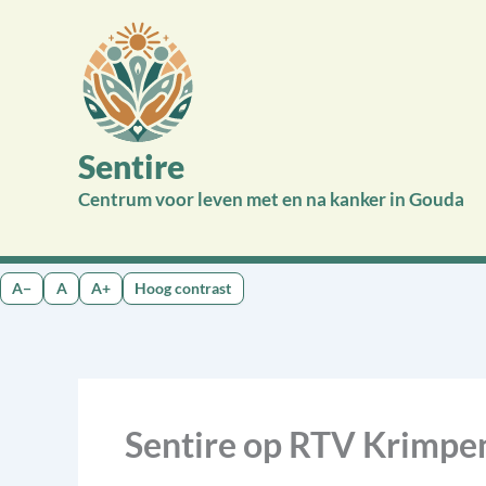
Ga
naar
de
inhoud
Sentire
Centrum voor leven met en na kanker in Gouda
A−
A
A+
Hoog contrast
Sentire op RTV Krimp