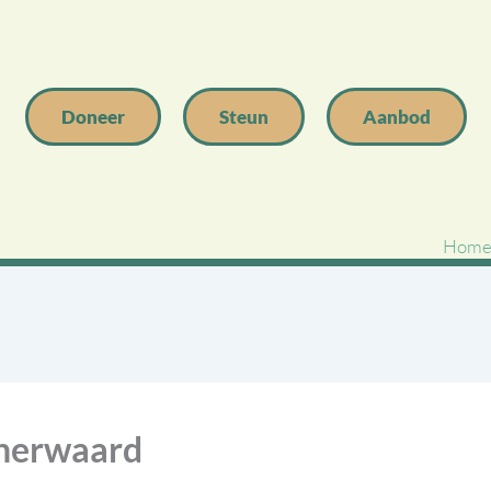
Doneer
Steun
Aanbod
Hom
enerwaard