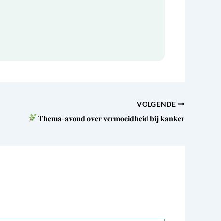
VOLGENDE
𝐓𝐡𝐞𝐦𝐚-𝐚𝐯𝐨𝐧𝐝 𝐨𝐯𝐞𝐫 𝐯𝐞𝐫𝐦𝐨𝐞𝐢𝐝𝐡𝐞𝐢𝐝 𝐛𝐢𝐣 𝐤𝐚𝐧𝐤𝐞𝐫