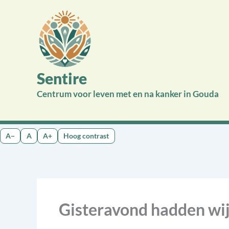
Ga
naar
de
inhoud
Sentire
Centrum voor leven met en na kanker in Gouda
A−
A
A+
Hoog contrast
Gisteravond hadden wij