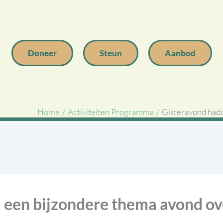
Doneer
Steun
Aanbod
Home
Activiteiten Programma
Gisteravond hadd
 een bijzondere thema avond ov