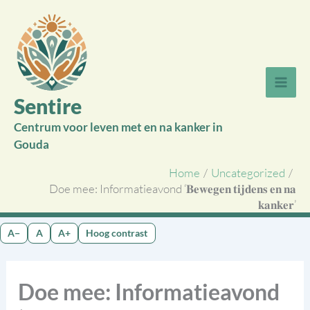
Ga
naar
de
inhoud
Sentire
Centrum voor leven met en na kanker in
Gouda
Home
Uncategorized
Doe mee: Informatieavond ‘𝐁𝐞𝐰𝐞𝐠𝐞𝐧 𝐭𝐢𝐣𝐝𝐞𝐧𝐬 𝐞𝐧 𝐧𝐚
𝐤𝐚𝐧𝐤𝐞𝐫’
A−
A
A+
Hoog contrast
Doe mee: Informatieavond