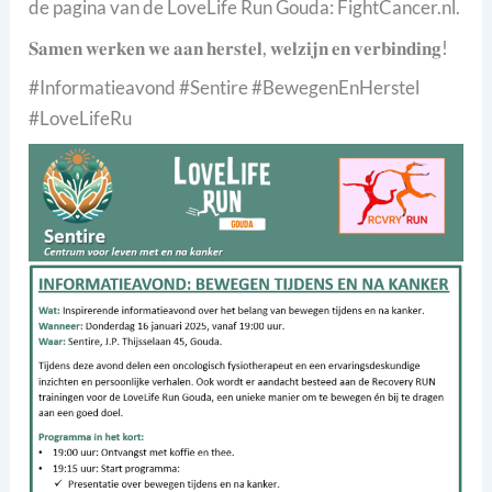
de pagina van de LoveLife Run Gouda: FightCancer.nl.
𝐒𝐚𝐦𝐞𝐧 𝐰𝐞𝐫𝐤𝐞𝐧 𝐰𝐞 𝐚𝐚𝐧 𝐡𝐞𝐫𝐬𝐭𝐞𝐥, 𝐰𝐞𝐥𝐳𝐢𝐣𝐧 𝐞𝐧 𝐯𝐞𝐫𝐛𝐢𝐧𝐝𝐢𝐧𝐠!
#Informatieavond #Sentire #BewegenEnHerstel
#LoveLifeRu