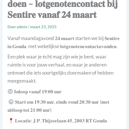
𝐝𝐨𝐞𝐧 – 𝐥𝐨𝐭𝐠𝐞𝐧𝐨𝐭𝐞𝐧𝐜𝐨𝐧𝐭𝐚𝐜𝐭 𝐛𝐢𝐣
𝐒𝐞𝐧𝐭𝐢𝐫𝐞 𝐯𝐚𝐧𝐚𝐟 𝟐𝟒 𝐦𝐚𝐚𝐫𝐭
Door
admin
/
maart 23, 2025
Vanaf maandagavond 𝟐𝟒 𝐦𝐚𝐚𝐫𝐭 starten we bij 𝐒𝐞𝐧𝐭𝐢𝐫𝐞
𝐢𝐧 𝐆𝐨𝐮𝐝𝐚 met wekelijkse 𝐥𝐨𝐭𝐠𝐞𝐧𝐨𝐭𝐞𝐧𝐜𝐨𝐧𝐭𝐚𝐜𝐭𝐚𝐯𝐨𝐧𝐝𝐞𝐧.
Een plek waar je écht mag zijn wie je bent, waar
ruimte is voor jouw verhaal, en waar je anderen
ontmoet die iets soortgelijks doormaken of hebben
meegemaakt.
𝐈𝐧𝐥𝐨𝐨𝐩 𝐯𝐚𝐧𝐚𝐟 𝟏𝟗:𝟎𝟎 𝐮𝐮𝐫
𝐒𝐭𝐚𝐫𝐭 𝐨𝐦 𝟏𝟗:𝟑𝟎 𝐮𝐮𝐫, 𝐞𝐢𝐧𝐝𝐞 𝐫𝐨𝐧𝐝 𝟐𝟎:𝟑𝟎 𝐮𝐮𝐫 (𝐦𝐞𝐭
𝐮𝐢𝐭𝐥𝐨𝐨𝐩 𝐭𝐨𝐭 𝟐𝟏:𝟎𝟎 𝐮𝐮𝐫)
𝐋𝐨𝐜𝐚𝐭𝐢𝐞: 𝐉.𝐏. 𝐓𝐡𝐢𝐣𝐬𝐬𝐞𝐥𝐚𝐚𝐧 𝟒𝟓, 𝟐𝟖𝟎𝟑 𝐑𝐓 𝐆𝐨𝐮𝐝𝐚