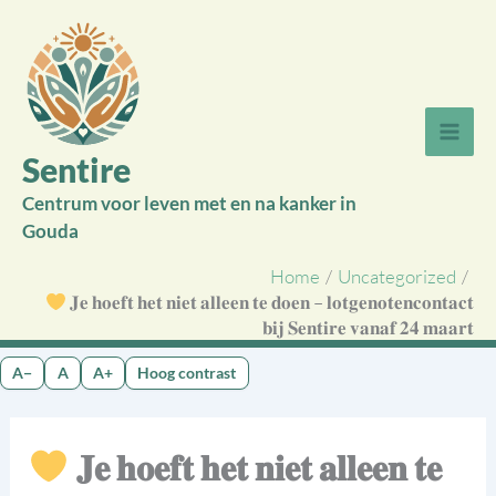
Ga
naar
de
inhoud
Sentire
Centrum voor leven met en na kanker in
Gouda
Home
Uncategorized
𝐉𝐞 𝐡𝐨𝐞𝐟𝐭 𝐡𝐞𝐭 𝐧𝐢𝐞𝐭 𝐚𝐥𝐥𝐞𝐞𝐧 𝐭𝐞 𝐝𝐨𝐞𝐧 – 𝐥𝐨𝐭𝐠𝐞𝐧𝐨𝐭𝐞𝐧𝐜𝐨𝐧𝐭𝐚𝐜𝐭
𝐛𝐢𝐣 𝐒𝐞𝐧𝐭𝐢𝐫𝐞 𝐯𝐚𝐧𝐚𝐟 𝟐𝟒 𝐦𝐚𝐚𝐫𝐭
A−
A
A+
Hoog contrast
𝐉𝐞 𝐡𝐨𝐞𝐟𝐭 𝐡𝐞𝐭 𝐧𝐢𝐞𝐭 𝐚𝐥𝐥𝐞𝐞𝐧 𝐭𝐞