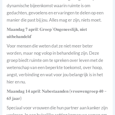
dynamische bijeenkomst waarin ruimte is om
gedachten, gevoelens en ervaringen te delen op een
manier die past bij jou. Alles mag er zijn, niets moet.
𝐌𝐚𝐚𝐧𝐝𝐚𝐠 𝟕 𝐚𝐩𝐫𝐢𝐥: 𝐆𝐫𝐨𝐞𝐩 ‘𝐎𝐧𝐠𝐞𝐧𝐞𝐞𝐬𝐥𝐢𝐣𝐤, 𝐧𝐢𝐞𝐭
𝐮𝐢𝐭𝐛𝐞𝐡𝐚𝐧𝐝𝐞𝐥𝐝’
Voor mensen die weten dat ze niet meer beter
worden, maar nog volop in behandeling zijn. Deze
groep biedt ruimte om te spreken over leven met de
wetenschap van een beperkte toekomst, over hoop,
angst, verbinding en wat voor jou belangrijk is in het
hier en nu.
𝐌𝐚𝐚𝐧𝐝𝐚𝐠 𝟏𝟒 𝐚𝐩𝐫𝐢𝐥: 𝐍𝐚𝐛𝐞𝐬𝐭𝐚𝐚𝐧𝐝𝐞𝐧 (𝐯𝐫𝐨𝐮𝐰𝐞𝐧𝐠𝐫𝐨𝐞𝐩 𝟒𝟎 –
𝟔𝟓 𝐣𝐚𝐚𝐫)
Speciaal voor vrouwen die hun partner aan kanker zijn
verloren. In een huiselijke setting komen we samen om