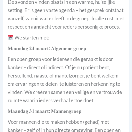
De avonden vinden plaats in een warme, huiselijke
setting. Er is geen vaste agenda – het gesprek ontstaat
vanzelf, vanuit wat er leeft in de groep. In alle rust, met
respect en aandacht voor ieders persoonlijke proces.
We starten met:
𝐌𝐚𝐚𝐧𝐝𝐚𝐠 𝟐𝟒 𝐦𝐚𝐚𝐫𝐭: 𝐀𝐥𝐠𝐞𝐦𝐞𝐧𝐞 𝐠𝐫𝐨𝐞𝐩
Een open groep voor iedereen die geraakt is door
kanker – direct of indirect. Of je nu patiënt bent,
herstellend, naaste of mantelzorger, je bent welkom
om ervaringen te delen, te luisteren en herkenning te
vinden. We creëren samen een veilige en vertrouwde
ruimte waarin ieders verhaal ertoe doet.
𝐌𝐚𝐚𝐧𝐝𝐚𝐠 𝟑𝟏 𝐦𝐚𝐚𝐫𝐭: 𝐌𝐚𝐧𝐧𝐞𝐧𝐠𝐫𝐨𝐞𝐩
Voor mannen die te maken hebben (gehad) met
kanker – zelf of in hun directe omgeving. Een open en