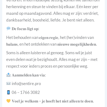
herkenning en steun te vinden bij elkaar. Eén keer per
maand op maandagavond. Alles mag er zijn: verdriet,
dankbaarheid, boosheid, liefde. Je bent niet alleen.
𝐃𝐞 𝐟𝐨𝐜𝐮𝐬 𝐥𝐢𝐠𝐭 𝐨𝐩:
Het behouden van 𝐞𝐢𝐠𝐞𝐧 𝐫𝐞𝐠𝐢𝐞, het (her)vinden van
𝐛𝐚𝐥𝐚𝐧𝐬, en het ontdekken van 𝐧𝐢𝐞𝐮𝐰𝐞 𝐦𝐨𝐠𝐞𝐥𝐢𝐣𝐤𝐡𝐞𝐝𝐞𝐧.
Soms is alleen luisteren al genoeg. Soms wil je juist
even delen wat je bezighoudt. Alles mag er zijn – met
respect voor ieders proces en persoonlijke weg.
𝐀𝐚𝐧𝐦𝐞𝐥𝐝𝐞𝐧 𝐤𝐚𝐧 𝐯𝐢𝐚:
info@sentire.pro
06 – 1766 3082
𝐕𝐨𝐞𝐥 𝐣𝐞 𝐰𝐞𝐥𝐤𝐨𝐦 – 𝐣𝐞 𝐡𝐨𝐞𝐟𝐭 𝐡𝐞𝐭 𝐧𝐢𝐞𝐭 𝐚𝐥𝐥𝐞𝐞𝐧 𝐭𝐞 𝐝𝐨𝐞𝐧.