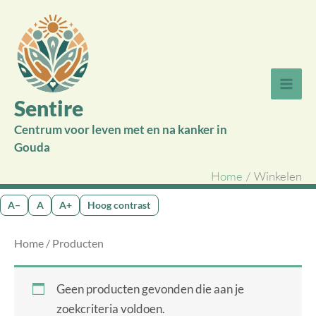
Ga
naar
de
inhoud
Sentire
Centrum voor leven met en na kanker in
Gouda
Home
Winkelen
A−
A
A+
Hoog contrast
Home
/ Producten
Geen producten gevonden die aan je
zoekcriteria voldoen.