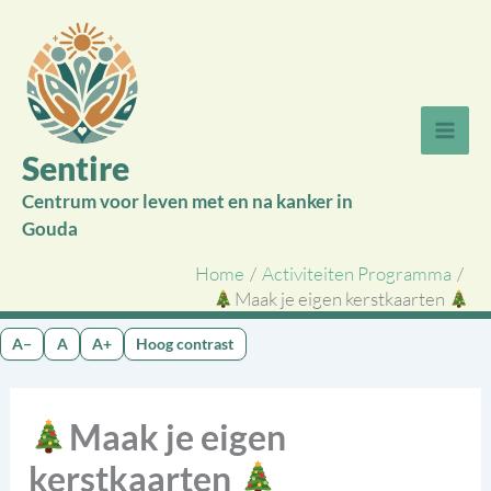
Ga
naar
de
inhoud
Sentire
Centrum voor leven met en na kanker in
Gouda
Home
Activiteiten Programma
Maak je eigen kerstkaarten
A−
A
A+
Hoog contrast
Maak je eigen
kerstkaarten